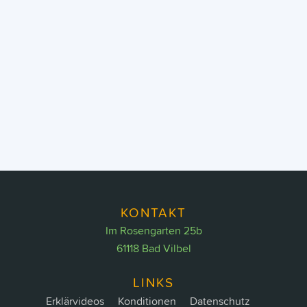
Back
To
Top
KONTAKT
Im Rosengarten 25b
61118 Bad Vilbel
LINKS
Erklärvideos
Konditionen
Datenschutz